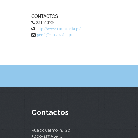
CONTACTOS
231510730
http://www.cm-anadia.pt/
geral@cm-anadia.pt
Contactos
Rua do Carmo, n.º 20
3800-127 Aveiro