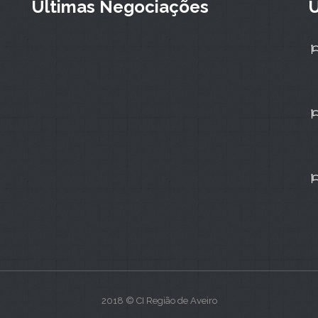
Últimas Negociações
Ú
2018 © CI Região de Aveiro