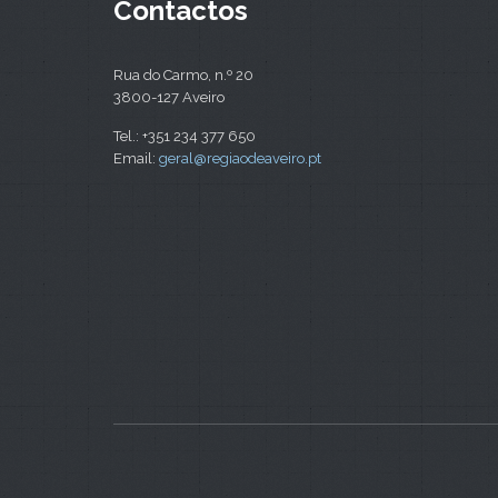
Contactos
Rua do Carmo, n.º 20
3800-127 Aveiro
Tel.: +351 234 377 650
Email:
geral@regiaodeaveiro.pt