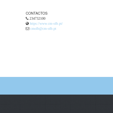
CONTACTOS
234732100
https://www.cm-olb.pt/
cmolb@cm-olb.pt